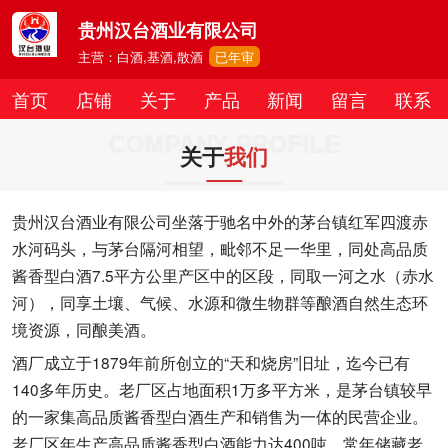
贵州汉台酒业有限公司
主营：白酒,基酒,散酒
已年审
首页
店铺
关于
产品
新闻
留言
联系
COMPANY PROFILE
关于
我们
贵州汉台酒业有限公司坐落于驰名中外的茅台镇红军四渡赤
水河码头，与茅台隔河相望，毗邻不足一华里，同处高品质
酱香型白酒7.5平方公里产区中的区段，同取一河之水（赤水
河），同享土壤、气候、水源和微生物群等酿酒自然生态环
境资源，同酿美酒。
酒厂成立于1879年前所创立的“天和烧房”旧址，迄今已有
140多年历史。老厂区占地面积1万多平方米，是茅台镇较早
的一家集高品质酱香型白酒生产和销售为一体的民营企业。
老厂区年生产高品质酱香型白酒能力达400吨，常年储藏老